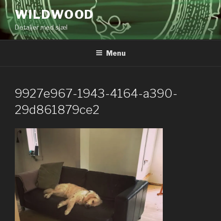
Videre
WILDWOOD
til
Detaljer med sjæl
indhold
Menu
9927e967-1943-4164-a390-
29d861879ce2