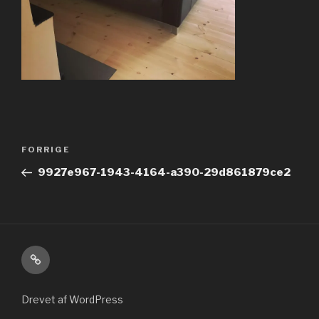
Indlægsnavigation
Forrige
FORRIGE
indlæg
9927e967-1943-4164-a390-29d861879ce2
Kontakt
Drevet af WordPress