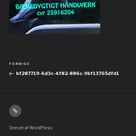
Indlægsnavigation
Forrige
FORRIGE
indlæg
bf287719-6d3c-4f82-886c-9bf13765dfd1
Kontakt
Drevet af WordPress