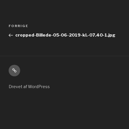
Indlægsnavigation
Forrige
FORRIGE
indlæg
cropped-Billede-05-06-2019-kl.-07.40-1.jpg
Kontakt
Drevet af WordPress