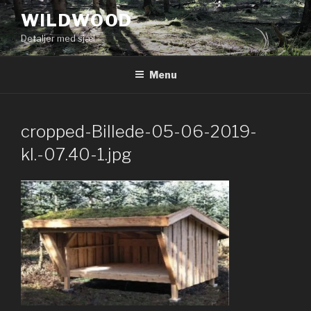
Videre
WILDWOOD
til
Detaljer med sjæl
indhold
Menu
cropped-Billede-05-06-2019-
kl.-07.40-1.jpg