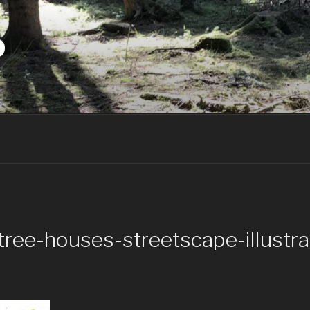
D
ree-houses-streetscape-illustrat