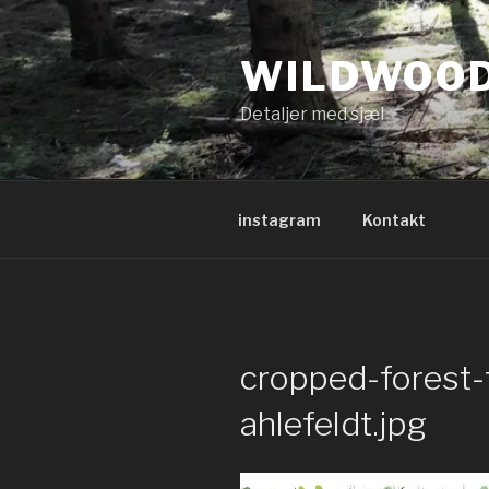
Videre
til
WILDWOO
indhold
Detaljer med sjæl
instagram
Kontakt
cropped-forest-t
ahlefeldt.jpg