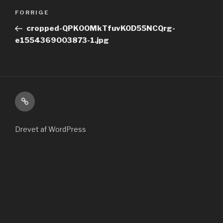
Indlægsnavigation
Forrige
FORRIGE
indlæg
cropped-QPK0OMkTfuvKOD55NCQrg-
e1554369003873-1.jpg
Kontakt
Drevet af WordPress