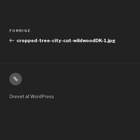
Indlægsnavigation
Forrige
FORRIGE
indlæg
cropped-tree-city-cut-wildwoodDK-1.jpg
Kontakt
Drevet af WordPress