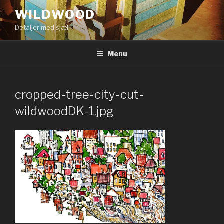
Videre
WILDWOOD
til
Detaljer med sjæl
indhold
Menu
cropped-tree-city-cut-
wildwoodDK-1.jpg