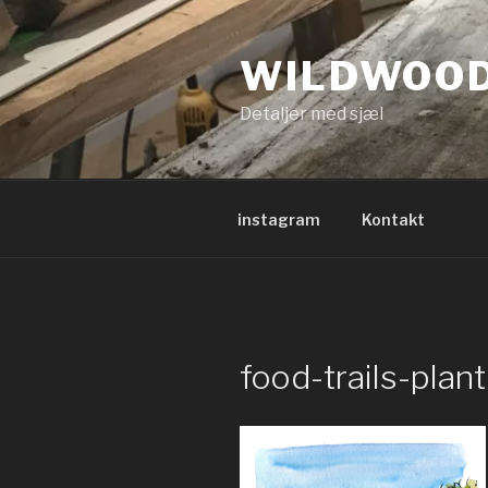
Videre
til
WILDWOO
indhold
Detaljer med sjæl
instagram
Kontakt
food-trails-plan