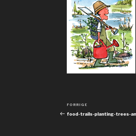
Indlægsnavigation
Forrige
FORRIGE
indlæg
food-trails-planting-trees-a