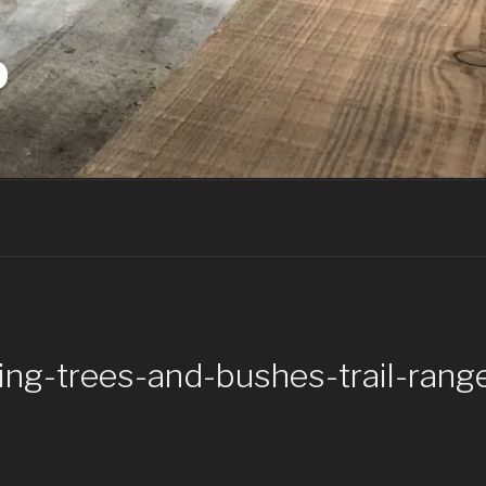
D
ting-trees-and-bushes-trail-rang