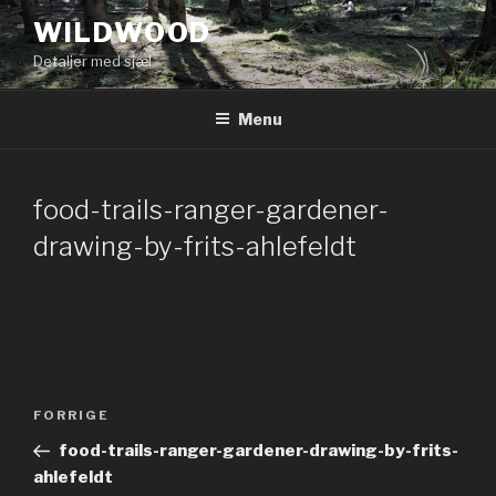
Videre
WILDWOOD
til
Detaljer med sjæl
indhold
Menu
food-trails-ranger-gardener-
drawing-by-frits-ahlefeldt
Indlægsnavigation
Forrige
FORRIGE
indlæg
food-trails-ranger-gardener-drawing-by-frits-
ahlefeldt