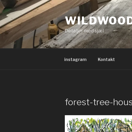
Videre
til
WILDWOO
indhold
Detaljer med sjæl
instagram
Kontakt
forest-tree-hous