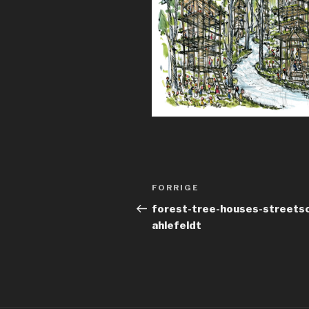
Indlægsnavigation
Forrige
FORRIGE
indlæg
forest-tree-houses-streetsca
ahlefeldt