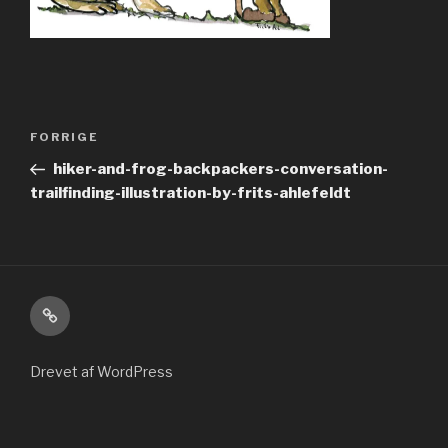
Indlægsnavigation
Forrige
FORRIGE
indlæg
hiker-and-frog-backpackers-conversation-
trailfinding-illustration-by-frits-ahlefeldt
Kontakt
Drevet af WordPress