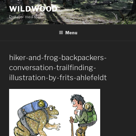
Videre
WILDWOOD
til
Detaljer med sjæl
indhold
Menu
hiker-and-frog-backpackers-
conversation-trailfinding-
illustration-by-frits-ahlefeldt