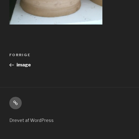
Indlægsnavigation
Forrige
FORRIGE
indlæg
image
Kontakt
Drevet af WordPress