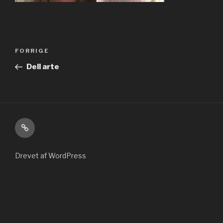
Indlægsnavigation
Forrige
FORRIGE
indlæg
Dell arte
Kontakt
Drevet af WordPress