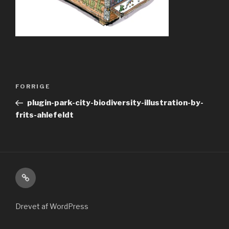
Indlægsnavigation
Forrige
FORRIGE
indlæg
plugin-park-city-biodiversity-illustration-by-
frits-ahlefeldt
Kontakt
Drevet af WordPress