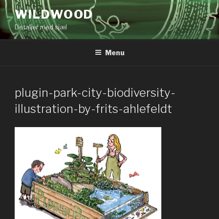
Videre
WILDWOOD
til
Detaljer med sjæl
indhold
Menu
plugin-park-city-biodiversity-
illustration-by-frits-ahlefeldt