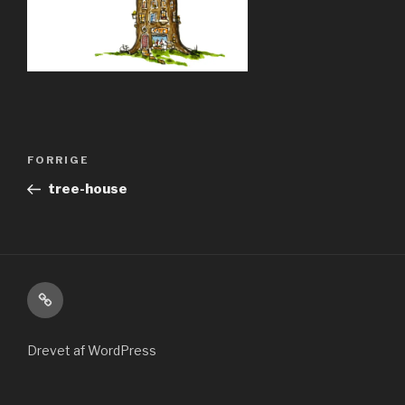
Indlægsnavigation
Forrige
FORRIGE
indlæg
tree-house
Kontakt
Drevet af WordPress