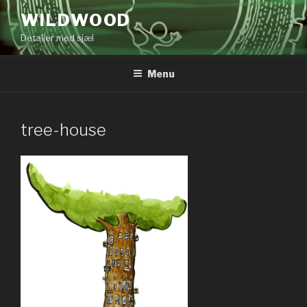
Videre
WILDWOOD
til
Detaljer med sjæl
indhold
Menu
tree-house