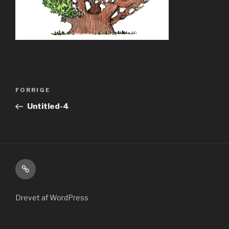
Indlægsnavigation
Forrige
FORRIGE
indlæg
Untitled-4
Kontakt
Drevet af WordPress